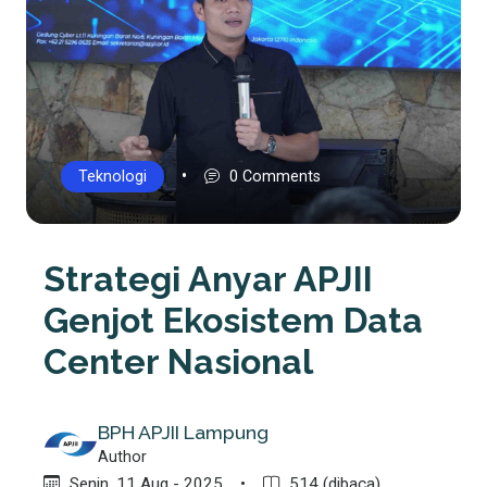
•
Teknologi
0 Comments
Strategi Anyar APJII
Genjot Ekosistem Data
Center Nasional
BPH APJII Lampung
Author
Senin, 11 Aug - 2025
•
514 (dibaca)