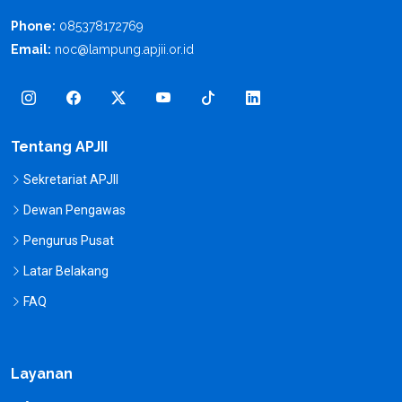
Phone:
085378172769
Email:
noc@lampung.apjii.or.id
Tentang APJII
Sekretariat APJII
Dewan Pengawas
Pengurus Pusat
Latar Belakang
FAQ
Layanan